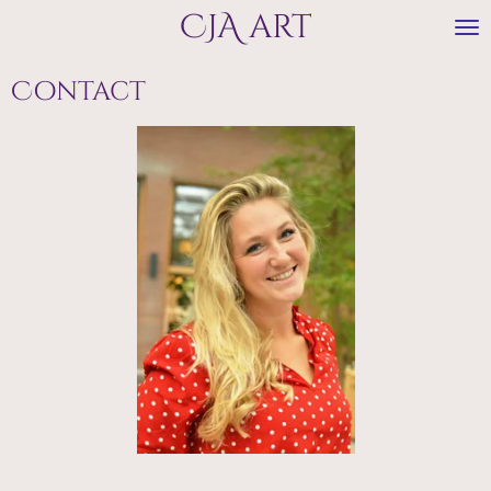
CJA art
Ga
direct
naar
Contact
de
hoofdinhoud